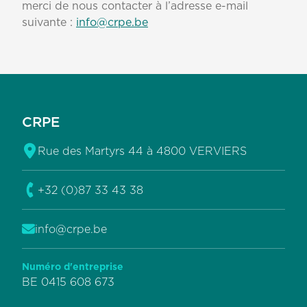
merci de nous contacter à l’adresse e-mail
suivante :
info@crpe.be
Pied de page
CRPE
Rue des Martyrs 44 à 4800 VERVIERS
Voir l'adresse
sur Google Maps
+32 (0)87 33 43 38
Téléphoner au
info@crpe.be
Envoyer un mal à
Numéro d'entreprise
BE 0415 608 673