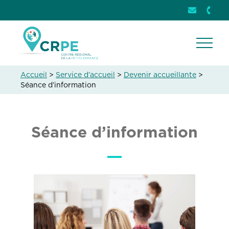
Envoyer u
info@crpe
Télép
+32 (
Ouvri
Accueil
>
Service d’accueil
>
Devenir accueillante
>
Séance d’information
Séance d’information
Image