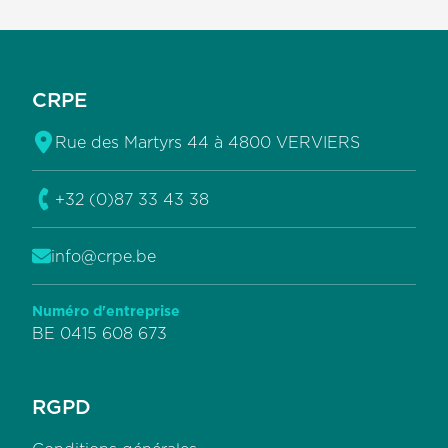
Pied de page
CRPE
Rue des Martyrs 44 à 4800 VERVIERS
Voir l'adresse
sur Google Maps
+32 (0)87 33 43 38
Téléphoner au
info@crpe.be
Envoyer un mal à
Numéro d'entreprise
BE 0415 608 673
RGPD